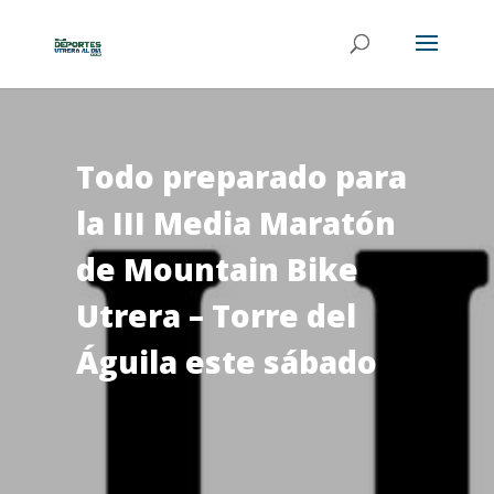
Todo preparado para
la III Media Maratón
de Mountain Bike
Utrera – Torre del
Águila este sábado