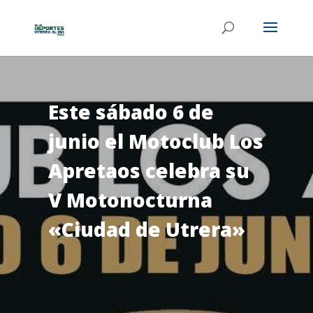
Este sábado 6 de
junio el Motoclub Los
Apretaos celebra su
V Motonocturna
«Ciudad de Utrera»