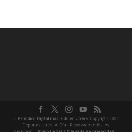
El Periódico Digital más leído en Utrera. Copyright 2022
Deportes Utrera Al Día - Reservado todos los
derechos. |
Aviso Legal
|
Cláusula de privacidad
|