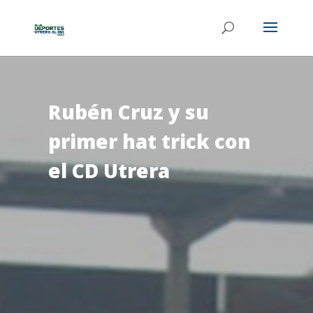
Rubén Cruz y su
primer hat trick con
el CD Utrera