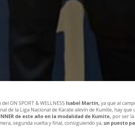
levín del ON SPORT & WELLNESS
Isabel Martín,
ya que al cam
inal de la Liga Nacional de Karate alevín de Kumite, hay que 
NNER de este año en la modalidad de Kumite,
por ser la
ra, segunda vuelta y final, consiguiendo ya,
un puesto pa