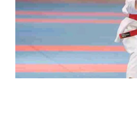
Magnífica final la que ha disputado la utrerana y e