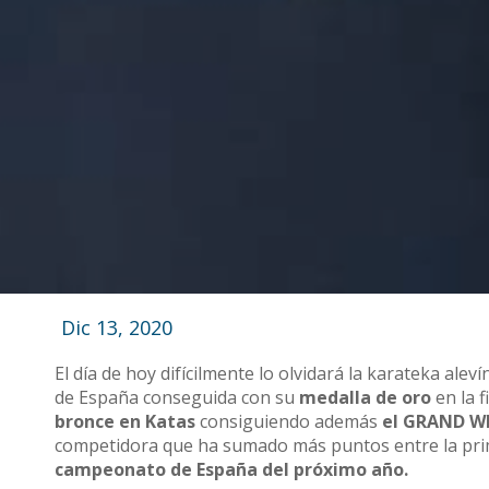
Dic 13, 2020
El día de hoy difícilmente lo olvidará la karateka a
de España conseguida con su
medalla de oro
en la f
bronce en Katas
consiguiendo además
el GRAND WI
competidora que ha sumado más puntos entre la prime
campeonato de España del próximo año.