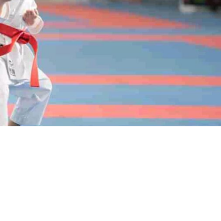
nhorabuena a su equipo y a su maestro
David Gómez
que cue