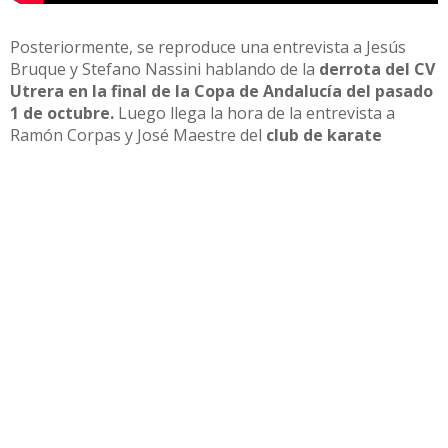
Posteriormente, se reproduce una entrevista a Jesús
Bruque y Stefano Nassini hablando de la
derrota del CV
Utrera en la final de la Copa de Andalucía del pasado
1 de octubre.
Luego llega la hora de la entrevista a
Ramón Corpas y José Maestre del
club de karate
Kihaku, que participaron en el XIV Torneo
Internacional de Karate de Palma del Río.
Para dividir el programa, Javier Teruel habla con un
pequeño reportaje videográfico sobre la derrota del CD
Utrera ante el Espeleño este fin de semana con un duro
3-2. Para cerrar el programa hablamos con Juan Garrido,
Ana Conso García y Sofía Fernández para hablar de
carreras populares, practicar atletismo, algo muy
habitual en Utrera que cuenta con varios clubes de
atletismo.