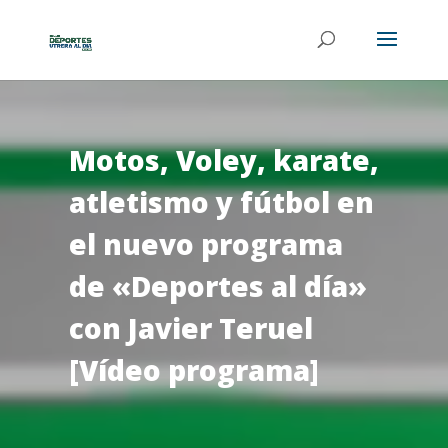
Motos, Voley, karate,
atletismo y fútbol en
el nuevo programa
de «Deportes al día»
con Javier Teruel
[Vídeo programa]