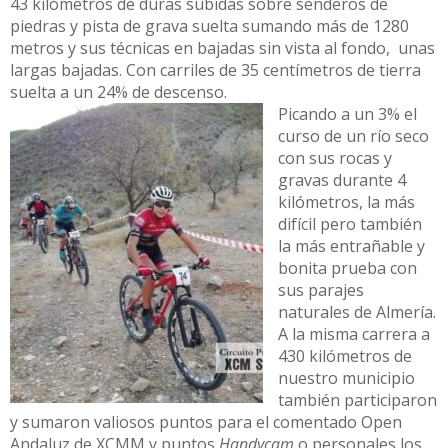
43 kilómetros de duras subidas sobre senderos de
piedras y pista de grava suelta sumando más de 1280
metros y sus técnicas en bajadas sin vista al fondo, unas
largas bajadas. Con carriles de 35 centímetros de tierra
suelta a un 24% de descenso.
Picando a un 3% el
curso de un río seco
con sus rocas y
gravas durante 4
kilómetros, la más
difícil pero también
la más entrañable y
bonita prueba con
sus parajes
naturales de Almería.
A la misma carrera a
430 kilómetros de
nuestro municipio
también participaron
y sumaron valiosos puntos para el comentado Open
Andaluz de XCMM y puntos
Handycam
o personales los