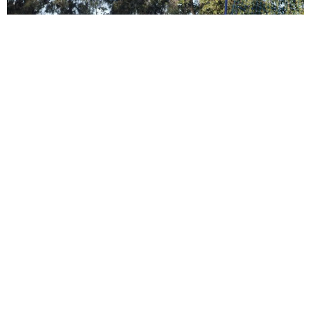
VER AQUÍ
MÁS
FOTOS
No es menos importante reseñar que el infantil
utrerano está formado al completo por niños que se
encuentran en su primer año de infantil; que provienen
de fútbol 7, con la dificultad que conlleva un cambio tan
drástico en las dimensiones del terreno de juego, por