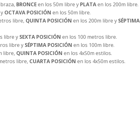
 braza,
BRONCE
en los 50m libre y
PLATA
en los 200m libre.
 y
OCTAVA POSICIÓN
en los 50m libre.
tros libre,
QUINTA POSICIÓN
en los 200m libre y
SÉPTIMA
 libre y
SEXTA POSICIÓN
en los 100 metros libre.
ros libre y
SÉPTIMA POSICIÓN
en los 100m libre.
 libre,
QUINTA POSICIÓN
en los 4x50m estilos.
metros libre,
CUARTA POSICIÓN
en los 4x50m estilos.
ilos,
QUINTA POSICIÓN
en los 4x50m libre.
 máster, tenía lugar la Final del Circuito Provincial de Jó
, Sevilla. Allí los benjamines y alevines del club ponían fin 
ompetición.
José Diego Doblado, Gema Valero, Nahum Arroyo, Pablo Lópe
aron Pérez.