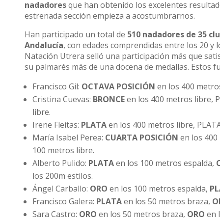
nadadores
que han obtenido los excelentes resultado
estrenada sección empieza a acostumbrarnos.
Han participado un total de
510 nadadores de 35 cl
Andalucía
, con edades comprendidas entre los 20 y l
Natación Utrera selló una participación más que sati
su palmarés más de una docena de medallas. Estos fu
Francisco Gil:
OCTAVA POSICIÓN
en los 400 metros
Cristina Cuevas:
BRONCE
en los 400 metros libre, 
libre.
Irene Fleitas:
PLATA
en los 400 metros libre, PLATA
María Isabel Perea:
CUARTA POSICIÓN
en los 400 
100 metros libre.
Alberto Pulido:
PLATA
en los 100 metros espalda,
los 200m estilos.
Ángel Carballo:
ORO
en los 100 metros espalda,
P
Francisco Galera:
PLATA
en los 50 metros braza,
O
Sara Castro:
ORO
en los 50 metros braza,
ORO
en 