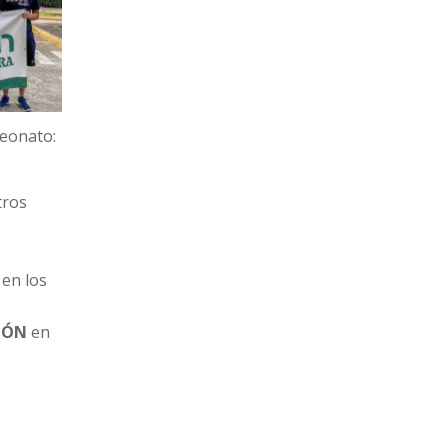
peonato:
tros
en los
IÓN
en