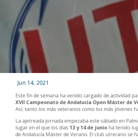
Jun 14, 2021
Este fin de semana ha venido cargado de actividad p
XVII Campeonato de Andalucía Open Máster de Vera
Así, tanto los más veteranos como los más jóvenes h
La ajetreada jornada empezaba este sábado en Palma
lugar en el que los días
13 y 14 de junio
ha tenido lu
de Andalucía Máster de Verano. El club utrerano se 