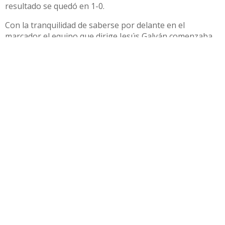
resultado se quedó en 1-0.
Con la tranquilidad de saberse por delante en el
marcador el equipo que dirige Jesús Galván comenzaba
la segunda parte intentando cerrar cuanto antes el
partido, Plusco y Rubén se peleaban con la agerrida
defensa Pozoalbense, entrando los jugadores de banda
con centros al área hasta que en una de ellas, un centro
de Plusco por la derecha fue rematado, lanzándose en
plancha, por Rubén Cruz de cabeza, ante la alegría de los
locales, que veían, ahora sí, cerrado el resultado y la
victoria.