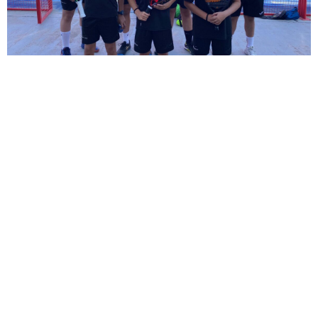
Por otro lado, la competición de liga
provincial de Sevilla.
Los equipos que han jugado este fin de semana son:
Categoría Absoluto 5ª división
– Almazara Club B 2-1
Matchpadel B.
Categoría Veteranos 4ª división
– Almazara Club 3–0
Club Tenis Oromana D.
Categoría Veteranas 1ª división
– Prodigy Land-
Zaudin 3–0 Pádel Almazara Club A. A pesar del
resultado de 3-0, las chicas del Almazara lo dieron todo
y disfrutaron del partido pese al cansancio del fin de