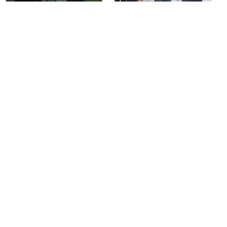
Tras esta visita guiada, se pudo incluso, ver al
entrenador utrerano entregando medallas a los
jugadores y jugadores que acababan de finalizar sus
partidos.