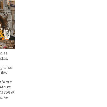
ncias
idos.
egrarse
ales.
rtante
ién es
as son el
gorías