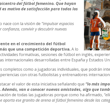
epicentro del fútbol femenino. Que hayan
 es motivo de satisfacción para todos los
o nace con la visión de
“impulsar espacios
r confianza, convivir y descubrir nuevas
ente en el crecimiento del fútbol
 más que una competición deportiva.
A lo
actividades formativas, sesiones de fútbol en inglés, experie
as internacionales desarrolladas entre España y Estados Un
os completos como a jugadoras individuales, que podrán int
xperiencias con otras futbolistas y entrenadores internacion
tacar el valor de esta iniciativa señalando que
“lo más impo
ien. Además, van a conocer nuevas amistades, algo que tamb
cipación de todas las jugadoras porque como ha afirmado,
“ell
 se aporta ese granito de arena al fútbol femenino desde las cate