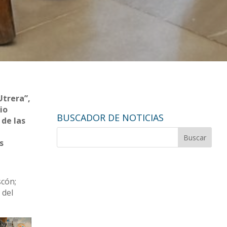
Utrera”,
io
BUSCADOR DE NOTICIAS
 de las
s
scón;
 del