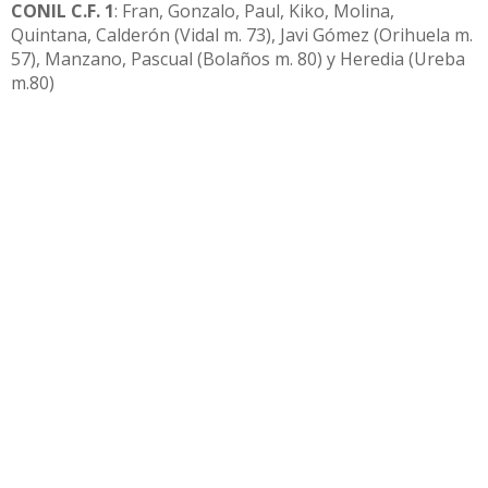
CONIL C.F. 1
: Fran, Gonzalo, Paul, Kiko, Molina,
Quintana, Calderón (Vidal m. 73), Javi Gómez (Orihuela m.
57), Manzano, Pascual (Bolaños m. 80) y Heredia (Ureba
m.80)
C.D. UTRERA 1:
Ayala, Moro, Kevin, Cachana (Chia m. 61),
Alex del Rio, Reina, Contreras, Diego, Kiki Padilla
(Trabazo m. 70), Ranchero y Plusco (Mena m. 61)
ÁRBITRO:
Ferreras Macías, ayudado en las bandas por
Pérez Rodríguez y Picos Paniagua de la Delegación
Territorial de Huelva. Mostró tarjeta amarilla a Molina,
Kiko y Pau por parte local y a Kevin por parte utrerana.
GOLES:
1-0.- m. 61 Orihuela
1-1. m. 70 Diego de penalti.
INCIDENCIAS:
Partido correspondiente a la novena
jornada del grupo X de Tercera RFEF, disputado en el
Estadio Municipal José Antonio Pérez Ureba de Conil en
el mediodía desapacible del domingo con rachas de