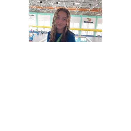
Paola Pérez
Para acabar el campeonato disputaron el 4×100 estilos
Fernando Roldán a ESPALDA, Alejandro Escolano BRAZA,
Carlos Casado MARIPOSA, cerrando la prueba nuestro
vecino David Pino a CROL, en esta ocasión consiguieron
un subcampeonato de Andalucía y nuevamente mínima