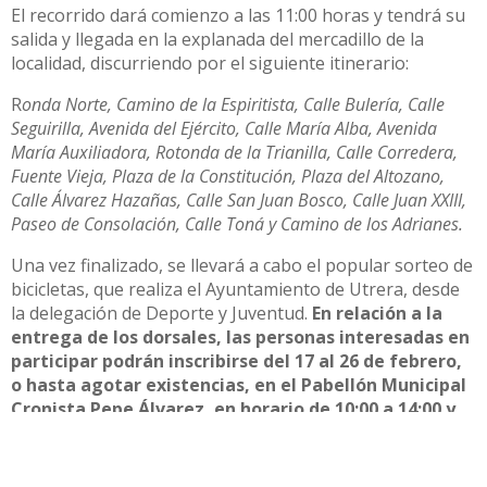
El recorrido dará comienzo a las 11:00 horas y tendrá su
salida y llegada en la explanada del mercadillo de la
localidad, discurriendo por el siguiente itinerario:
R
onda Norte, Camino de la Espiritista, Calle Bulería, Calle
Seguirilla, Avenida del Ejército, Calle María Alba, Avenida
María Auxiliadora, Rotonda de la Trianilla, Calle Corredera,
Fuente Vieja, Plaza de la Constitución, Plaza del Altozano,
Calle Álvarez Hazañas, Calle San Juan Bosco, Calle Juan XXIII,
Paseo de Consolación, Calle Toná y Camino de los Adrianes.
Una vez finalizado, se llevará a cabo el popular sorteo de
bicicletas, que realiza el Ayuntamiento de Utrera, desde
la delegación de Deporte y Juventud.
En relación a la
entrega de los dorsales, las personas interesadas en
participar podrán inscribirse del 17 al 26 de febrero,
o hasta agotar existencias, en el Pabellón Municipal
Cronista Pepe Álvarez, en horario de 10:00 a 14:00 y
de 17:00 a 20:00 horas.