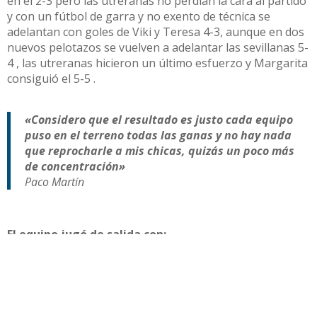
en el 2-3 pero las utreranas no perdían la cara al partido
y con un fútbol de garra y no exento de técnica se
adelantan con goles de Viki y Teresa 4-3, aunque en dos
nuevos pelotazos se vuelven a adelantar las sevillanas 5-
4 , las utreranas hicieron un último esfuerzo y Margarita
consiguió el 5-5 .
«Considero que el resultado es justo cada equipo
puso en el terreno todas las ganas y no hay nada
que reprocharle a mis chicas, quizás un poco más
de concentración»
Paco Martín
El equipo jugó de salida con:
Ana
Claudia
Victoria