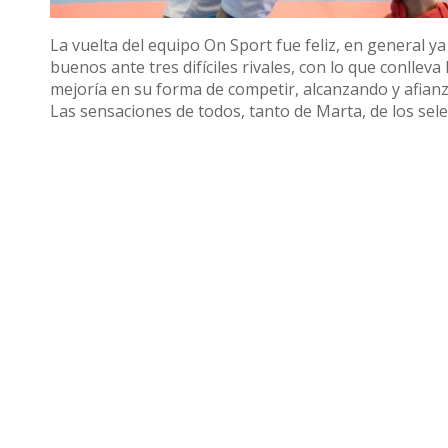
La vuelta del equipo On Sport fue feliz, en general
buenos ante tres difíciles rivales, con lo que conlle
mejoría en su forma de competir, alcanzando y afianz
Las sensaciones de todos, tanto de Marta, de los se
David Gómez, son muy buenas.
«Nos volvemos contentos y con ganas de más»
, 
La semana que viene tendrá lugar un entrenamiento 
e Isabel Martín Martín para preparar la final de la l
para el Karate en Utrera ni el club On Sport enfrascad
Compartir