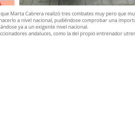
 ya que Marta Cabrera realizó tres combates muy pero que mu
va hacerlo a nivel nacional, pudiéndose comprobar una impor
ándose ya a un exigente nivel nacional.
leccionadores andaluces, como la del propio entrenador utre
explicaba el propio maestro utrerano.
con la selección andaluza infantil, donde van David Gómez
iga nacional y el CTO de España de las siguientes dos semana
o en varias citas finales.