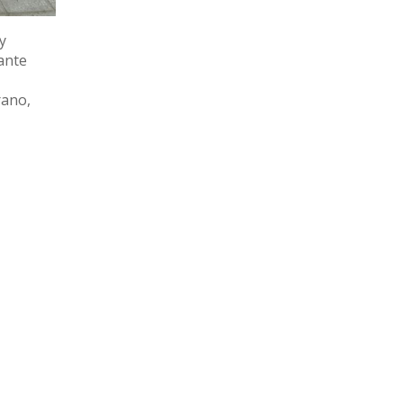
y
tante
rano,
 Mauriño
s. No