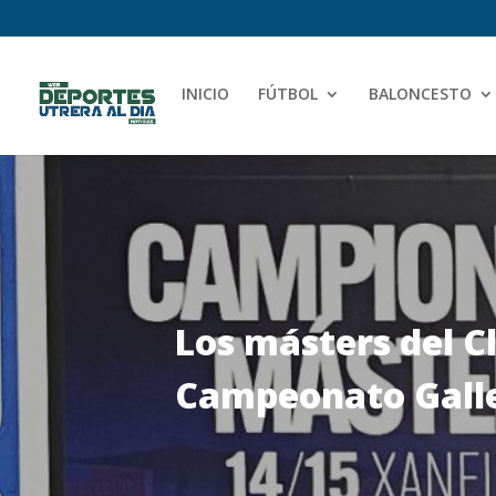
INICIO
FÚTBOL
BALONCESTO
Los másters del C
Campeonato Galle