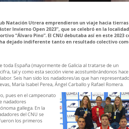
ub Natación Utrera emprendieron un viaje hacia tierras
ter Invierno Open 2023”, que se celebró en la localida
tivo “Álvaro Pino”. El CNU debutaba así en este 2023 c
ha dejado indiferente tanto en resultado colectivo com
 toda España (mayormente de Galicia al tratarse de un
cifra, tal y como esta sección viene acostumbrándonos hace
abor. Seis han sido los nadadores/as que han representad
Cuevas, María Isabel Perea, Ángel Carballo y Rafael Romera.
ro, pues en el campeonato
 de nadadores
tónoma gallega. En la
 nadadores del CNU se
 fueron los primeros