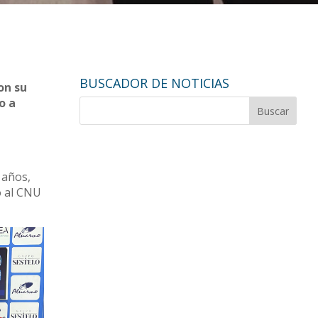
d
BUSCADOR DE NOTICIAS
on su
o a
 años,
o al CNU