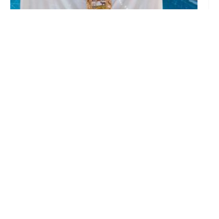
Edurne Ortiz, nadadora del Club Natación
Utrera, se proclama triple campeona de
Andalucía en Cádiz
Jul 20, 2026
