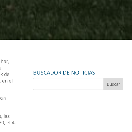
ahar,
a
BUSCADOR DE NOTICIAS
ck de
 en el
sin
, las
0, el 4-