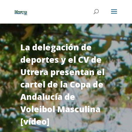
La delegación de
deportes y el CV de
Utrera presentan el
cartel de la Copa de
Andalucía de
Voleibol Masculina
[vídeo]