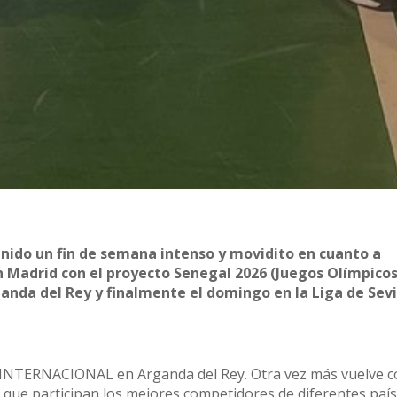
enido un fin de semana intenso y movidito en cuanto a
n Madrid con el proyecto Senegal 2026 (Juegos Olímpicos
anda del Rey y finalmente el domingo en la Liga de Sevi
N INTERNACIONAL en Arganda del Rey. Otra vez más vuelve 
 que participan los mejores competidores de diferentes país