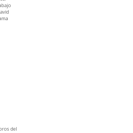
abajo
David
yama
bros del