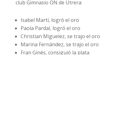
club Gimnasio ON de Utrera:
Isabel Martí, logró el oro
Paola Pardal, logró el oro
Christian Miguelez, se trajo el oro
Marina Fernández, se trajo el oro
Fran Ginés, consiguió la plata
Estela Fernández, consiguió la plata
Gema Gálvez, se hizo con el bronce
Alejandro Barros, se hizo con la medalla de oro
Enorme campeonato de todos, muchos de ellos contr
grandísimos
coach
Tina Antunez Baena y Antonio Pard
Compartir