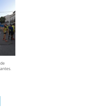
 de
tantes.