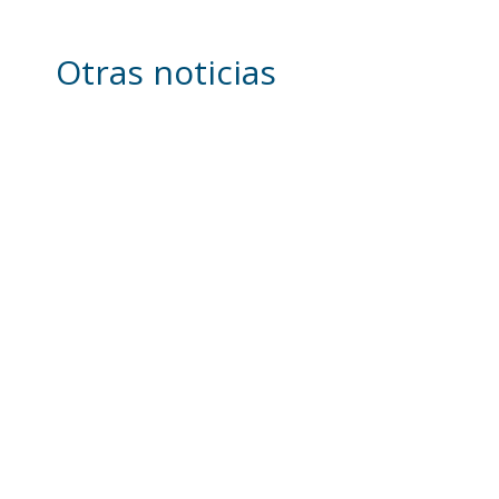
Otras noticias
El Club Deportivo Utrera
inicia la pretemporada con
diez incorporaciones y la