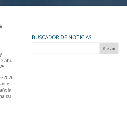
se
BUSCADOR DE NOTICIAS
y
e ahí,
25.
5/2026,
cados.
pañola,
na su