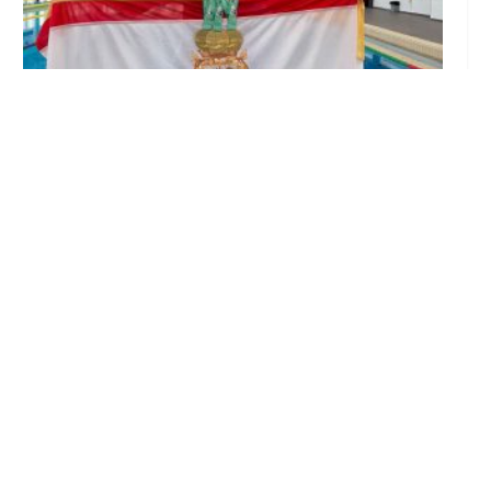
Edurne Ortiz, nadadora del Club Natación
Utrera, se proclama triple campeona de
Andalucía en Cádiz
Jul 20, 2026
