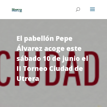
El pabellón Pepe
Álvarez acoge este
sábado 10 de junio el
II Torneo Ciudad de
Utrera