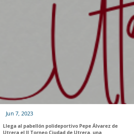
Jun 7, 2023
Llega al pabellón polideportivo Pepe Álvarez de
Utrera el II Torneo Ciudad de Utrera, una