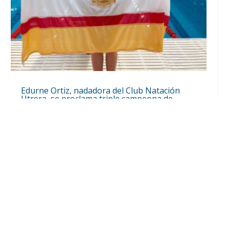
Edurne Ortiz, nadadora del Club Natación
Utrera, se proclama triple campeona de
Andalucía en Cádiz
Jul 20, 2026
