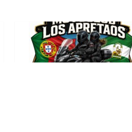
El motoclub «Los
Apretaos» de Utrera pone
rumbo a Portugal para la
44º Concentración motera
Internacional de Faro