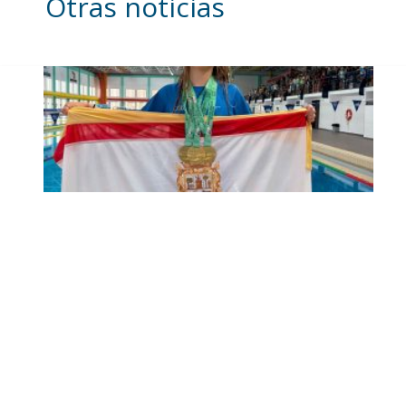
Otras noticias
Edurne Ortiz, nadadora del
Club Natación Utrera, se
proclama triple campeona
de Andalucía en Cádiz