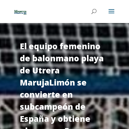
El equipo femenino
de balonmano playa
de Utrera
MarujaLimón se
convierte en
subcampeón de
España y obtiene