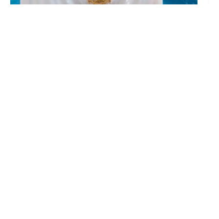
Edurne Ortiz, nadadora del Club Natación
Utrera, se proclama triple campeona de
Andalucía en Cádiz
Jul 20, 2026
