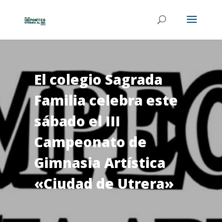
El colegio Sagrada
Familia celebra este
sábado el III
Campeonato de
Gimnasia Artística
«Ciudad de Utrera»