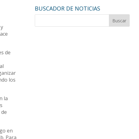
BUSCADOR DE NOTICIAS
 y
hace
es de
al
ganizar
ndo los
n la
es
 de
igo en
ub. Para