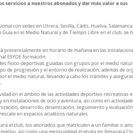
s servicios a nuestros abonados y dar más valor a sus
onal con sedes en Utrera, Sevilla, Cádiz, Huelva, Salamanca
Guía en el Medio Natural y de Tiempo Libre en el club, se 
á presencialmente en horario de mañana en las instalacion
onal ESYDE formación.
ades físico-deportivas guiadas con grupos por el medio natur
 tipo de progresión y el entorno de realización, además de or
por el medio natural, llevando a cabo los trámites y asegura
.
vidad en el ámbito de las actividades deportivo-recreativas e
y en instalaciones de ocio y aventura, así como en actividad
nización, desarrollo, dinamización, seguimiento y evaluación
y rescate en espacios acuáticos naturales.
ara el club, los abonados que matriculen a un familiar o am
ormativo, así como una mensualidad gratuita en Almazara Cl