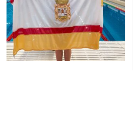
Edurne Ortiz, nadadora del Club Natación
Utrera, se proclama triple campeona de
Andalucía en Cádiz
Jul 20, 2026
