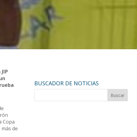
 JIP
 un
BUSCADOR DE NOTICIAS
prueba
de
irón
la Copa
e más de