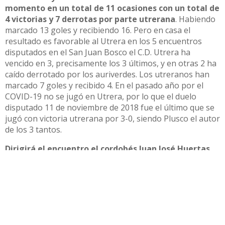
momento en un total de 11 ocasiones con un total de
4 victorias y 7 derrotas por parte utrerana
. Habiendo
marcado 13 goles y recibiendo 16. Pero en casa el
resultado es favorable al Utrera en los 5 encuentros
disputados en el San Juan Bosco el C.D. Utrera ha
vencido en 3, precisamente los 3 últimos, y en otras 2 ha
caído derrotado por los auriverdes. Los utreranos han
marcado 7 goles y recibido 4. En el pasado año por el
COVID-19 no se jugó en Utrera, por lo que el duelo
disputado 11 de noviembre de 2018 fue el último que se
jugó con victoria utrerana por 3-0, siendo Plusco el autor
de los 3 tantos.
Dirigirá el encuentro el cordobés Juan José Huertas
Marqués
, de 27 años, en la que es su quinta temporada
en Tercera División. Hasta el momento ha dirigido 47
partidos en la categoría y ha arbitrado un partido a la U
D Los Barrios de no muy grato recuerdo para los
barreños ya que cayeron derrotados por 7-0 por el Betis
B en la temporada 18/19. El cordobés ha dirigido dos