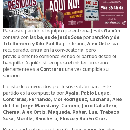
Para este partido el equipo que entrena
Jesús Galván
contará con las
bajas de Jesús Sosa
por sanción
y de
Titi Romero y Kiki Padilla
por lesión,
Alex Ortiz
, ya
recuperado, entra en la convocatoria, pero
previsiblemente comience viendo el partido desde el
banquillo. A quién si recupera el míster utrerano
plenamente es a
Contreras
una vez cumplida su
sanción.
La lista de convocados por Jesús Galván para este
partido es la compuesta por
Ayala, Pablo Luque,
Contreras, Fernando, Moi Rodríguez, Cachana, Alex
del Rio, Jorge Maristany, Camino, Jairo Caballero,
Chema, Alex Ortiz, Maqueda, Rober, Lua, Trabazo,
Sosa, Morilla, Ranchero, Plusco y Rubén Cruz.
Por su parte el equipo barreño tiene varios tocados