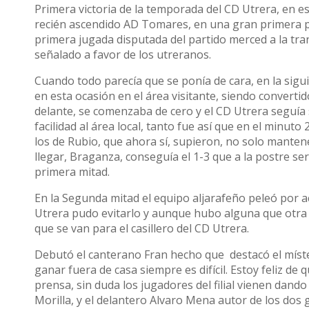
Primera victoria de la temporada del CD Utrera, en est
recién ascendido AD Tomares, en una gran primera p
primera jugada disputada del partido merced a la tra
señalado a favor de los utreranos.
Cuando todo parecía que se ponía de cara, en la sigu
en esta ocasión en el área visitante, siendo converti
delante, se comenzaba de cero y el CD Utrera seguía 
facilidad al área local, tanto fue así que en el minut
los de Rubio, que ahora sí, supieron, no solo mantene
llegar, Braganza, conseguía el 1-3 que a la postre serí
primera mitad.
En la Segunda mitad el equipo aljarafeño peleó por 
Utrera pudo evitarlo y aunque hubo alguna que otra 
que se van para el casillero del CD Utrera.
Debutó el canterano Fran hecho que destacó el míste
ganar fuera de casa siempre es difícil. Estoy feliz d
prensa, sin duda los jugadores del filial vienen dand
Morilla, y el delantero Alvaro Mena autor de los dos 