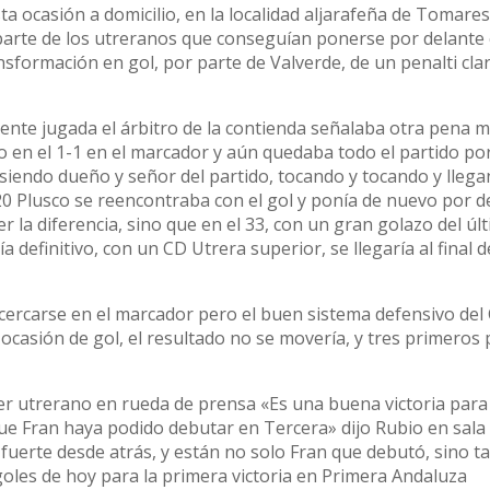
a ocasión a domicilio, en la localidad aljarafeña de Tomares
arte de los utreranos que conseguían ponerse por delante 
nsformación en gol, por parte de Valverde, de un penalti cla
iente jugada el árbitro de la contienda señalaba otra pena 
do en el 1-1 en el marcador y aún quedaba todo el partido po
siendo dueño y señor del partido, tocando y tocando y lleg
o 20 Plusco se reencontraba con el gol y ponía de nuevo por d
r la diferencia, sino que en el 33, con un gran golazo del úl
a definitivo, con un CD Utrera superior, se llegaría al final d
acercarse en el marcador pero el buen sistema defensivo del
ocasión de gol, el resultado no se movería, y tres primeros
r utrerano en rueda de prensa «Es una buena victoria para 
e que Fran haya podido debutar en Tercera» dijo Rubio en sala
o fuerte desde atrás, y están no solo Fran que debutó, sino 
goles de hoy para la primera victoria en Primera Andaluza