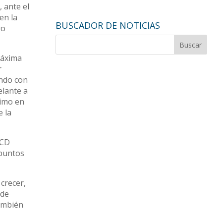
, ante el
en la
BUSCADOR DE NOTICIAS
ro
máxima
r
ando con
elante a
timo en
e la
 CD
 puntos
crecer,
 de
también