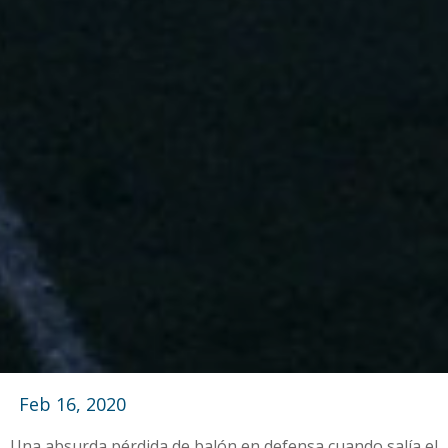
Feb 16, 2020
Una absurda pérdida de balón en defensa cuando salía el