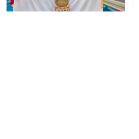
Edurne Ortiz, nadadora del Club Natación
Utrera, se proclama triple campeona de
Andalucía en Cádiz
Jul 20, 2026
