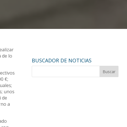
ealizar
 de lo
BUSCADOR DE NOTICIAS
ectivos
0 €;
uales;
s; unos
i de
rno a
zado