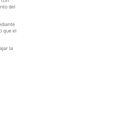
n con
ento del
ediante
o que el
jar la