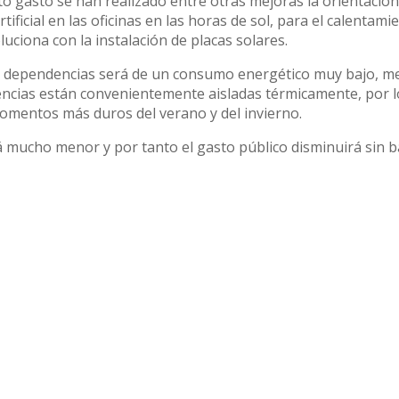
anto gasto se han realizado entre otras mejoras la orientació
tificial en las oficinas en las horas de sol, para el calentami
uciona con la instalación de placas solares.
 las dependencias será de un consumo energético muy bajo, m
ncias están convenientemente aisladas térmicamente, por l
momentos más duros del verano y del invierno.
 mucho menor y por tanto el gasto público disminuirá sin ba