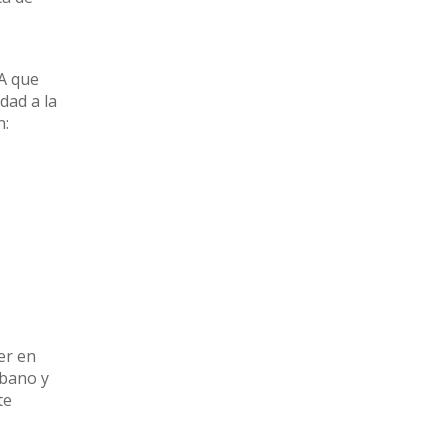
A que
dad a la
n:
er en
rbano y
te