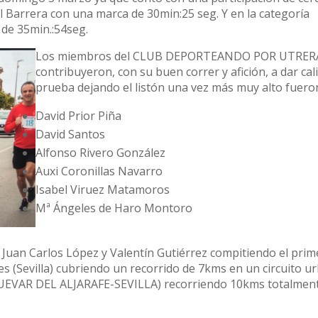
el Barrera con una marca de 30min:25 seg. Y en la categoría
de 35min.:54seg.
Los miembros del CLUB DEPORTEANDO POR UTRER
contribuyeron, con su buen correr y afición, a dar cali
prueba dejando el listón una vez más muy alto fuero
David Prior Piña
David Santos
Alfonso Rivero González
Auxi Coronillas Navarro
Isabel Viruez Matamoros
Mª Ángeles de Haro Montoro
Juan Carlos López y Valentín Gutiérrez compitiendo el prim
les (Sevilla) cubriendo un recorrido de 7kms en un circuito u
HUEVAR DEL ALJARAFE-SEVILLA) recorriendo 10kms totalmen