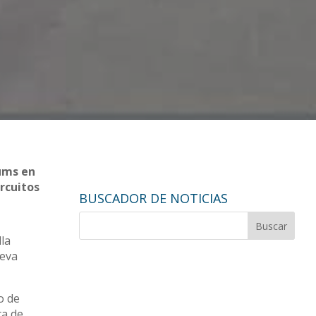
ums en
ircuitos
BUSCADOR DE NOTICIAS
lla
ueva
o de
ca de