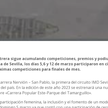
Utrera sigue acumulando competiciones, premios y podi
a de Sevilla, los días 5,6 y 12 de marzo participaron en c
óximas competiciones para finales de mes.
rrera Nervión – San Pablo, la primera del circuito IMD Sevi
 del país. En la edición de este año 2023 se estrenará una n
bre «Carrera Popular Este-Parque del Tamarguillo».
participación femenina, la inclusión y el fomento de un mod
 domingo 5 marzo ya que contó con una participación de cer