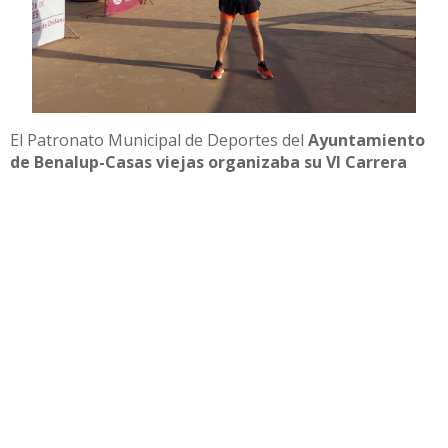
El Patronato Municipal de Deportes del
Ayuntamiento
de Benalup-Casas viejas organizaba su VI Carrera
Nocturna para el 21 de julio.
Una competición
nocturna que transcurría por las calles del municipio
consistente en 2 vueltas de 4 kms a un circuito hasta
completar 8 kms. y con una altitud de 140m. Se
registraron 213 corredores con entrada en meta entre
los que se encontraba: A
GUSTÍN RAMOS OREA
del CLUB
DEPORTEANDO POR UTRERA que consiguió un merecido
puesto 14 dentro de su categoría Veteranos C.