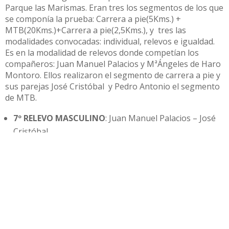
Parque las Marismas. Eran tres los segmentos de los que
se componía la prueba: Carrera a pie(5Kms.) +
MTB(20Kms.)+Carrera a pie(2,5Kms.), y tres las
modalidades convocadas: individual, relevos e igualdad.
Es en la modalidad de relevos donde competían los
compañeros: Juan Manuel Palacios y MªÁngeles de Haro
Montoro. Ellos realizaron el segmento de carrera a pie y
sus parejas José Cristóbal y Pedro Antonio el segmento
de MTB.
7º RELEVO MASCULINO
: Juan Manuel Palacios – José
Cristóbal
12º RELEVO MIXTO:
MªÁngeles de Haro – Pedro
Antonio
I MEDIA MARATÓN
FRANCISCO
SANCHEZ FALCÓN,”
PAQUITO” (LEBRIJA)