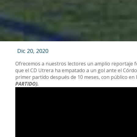
Dic 20, 2020
Ofrecemos a nuestros lectores un amplio reportaje fo
que el CD Utrera ha empatado a un gol ante el Córdob
primer partido después de 10 meses, con público en 
PARTIDO).