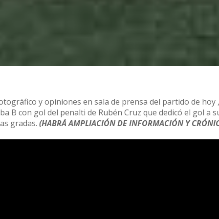
tográfico y opiniones en sala de prensa del partido de hoy ,
a B con gol del penalti de Rubén Cruz que dedicó el gol a su
las gradas.
(HABRÁ AMPLIACIÓN DE INFORMACIÓN Y CRÓNI