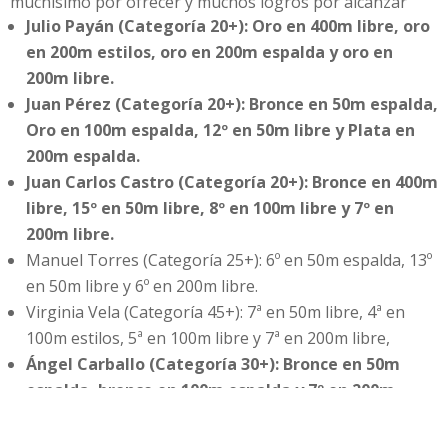
muchísimo por ofrecer y muchos logros por alcanzar
Julio Payán (Categoría 20+): Oro en 400m libre, oro
en 200m estilos, oro en 200m espalda y oro en
200m libre.
Juan Pérez (Categoría 20+): Bronce en 50m espalda,
Oro en 100m espalda, 12º en 50m libre y Plata en
200m espalda.
Juan Carlos Castro (Categoría 20+): Bronce en 400m
libre, 15º en 50m libre, 8º en 100m libre y 7º en
200m libre.
Manuel Torres (Categoría 25+): 6º en 50m espalda, 13º
en 50m libre y 6º en 200m libre.
Virginia Vela (Categoría 45+): 7ª en 50m libre, 4ª en
100m estilos, 5ª en 100m libre y 7ª en 200m libre,
Ángel Carballo (Categoría 30+): Bronce en 50m
espalda, bronce en 100m espalda y 7º en 200m
libre.
Guillermo Rivera (Categoría 20+): 5º en 50m libre, 4º en