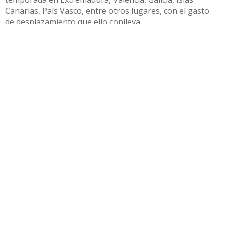
Canarias, País Vasco, entre otros lugares, con el gasto
de desplazamiento que ello conlleva.
Cafés Mocaibo, además ha renovado con la mayoría de
las entidades deportivas que patrocina o con las que
colabora, como el CD Utrera, el CB Utrera, el CD Rota,
entre muchos otros.
Compartir
Otras noticias