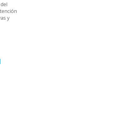
 del
atención
vas y