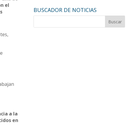
n el
BUSCADOR DE NOTICIAS
s
tes,
ue
rabajan
cia a la
cidos en