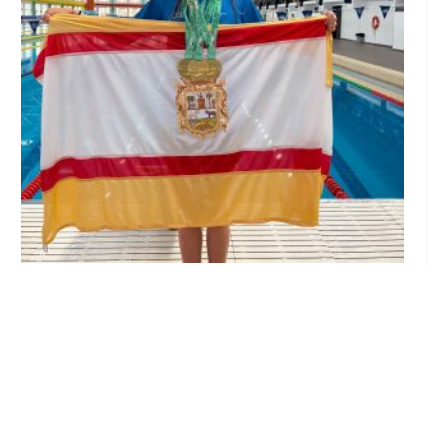
Edurne Ortiz, nadadora del Club Natación
Utrera, se proclama triple campeona de
Andalucía en Cádiz
Jul 20, 2026
