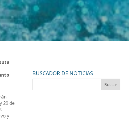
sputa
BUSCADOR DE NOTICIAS
tanto
rán
y 29 de
s
evo y